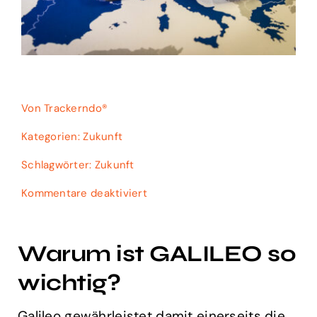
Von
Trackerndo®
Kategorien:
Zukunft
Schlagwörter:
Zukunft
für
Kommentare deaktiviert
Zukunftssicher
durch
GALILEO
Warum ist GALILEO so
&
2G
wichtig?
(D)
Galileo gewährleistet damit einerseits die