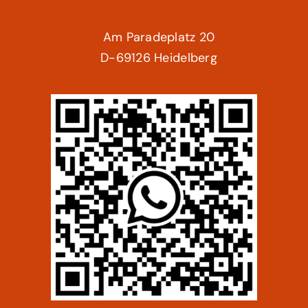
Am Paradeplatz 20
D-69126 Heidelberg